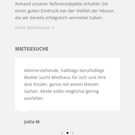
Anhand unserer Referenzobjekte erhalten Sie
einen guten Eindruck von der Vielfalt der Häuser,
die wir bereits erfolgreich vermietet haben.
Mehr Referenzen
MIETGESUCHE
ng
Alleinerziehende, halbtags berufstätige
S
Mutter sucht Miethaus für sich und ihre
L
drei Kinder, gerne mit einem kleinen
S
Garten. Miete sollte möglichst gering
F
ausfallen.
A
Jutta M.