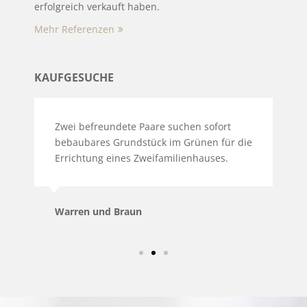
erfolgreich verkauft haben.
Mehr Referenzen
KAUFGESUCHE
Zwei befreundete Paare suchen sofort
P
bebaubares Grundstück im Grünen für die
G
Errichtung eines Zweifamilienhauses.
S
G
Warren und Braun
F