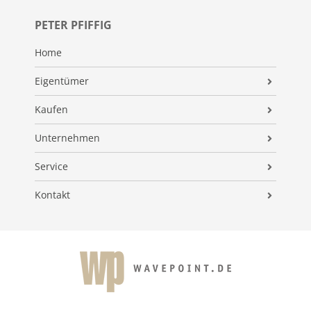
PETER PFIFFIG
Home
Eigentümer
Verkaufen
Kaufen
Vermieten
Immobilienangebote
Unternehmen
Immobilienpreise
VIP-Service
Firmenprofil
Service
Finanzierung
Team
Finanzierungsrechner
Kontakt
Energieausweis
Kundenstimmen
Immobilien-ABC
Datenschutz
Maklerprovision
Auszeichnungen
Immobilien-News
Impressum
Suchauftrag
Kooperationspartner
Umzugs-Checkliste
Widerrufsrecht